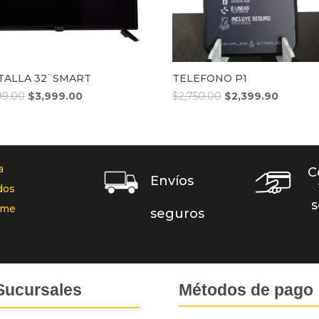
TALLA 32¨SMART
TELEFONO P1
99.00
$
3,999.00
$
2,750.00
$
2,399.90
a
C
Envíos
dos
s
rme
seguros
Sucursales
Métodos de pago