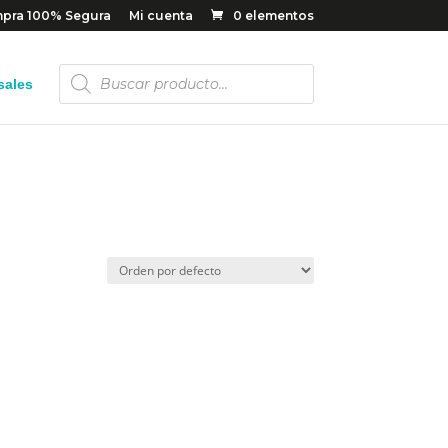
pra 100% Segura
Mi cuenta
0 elementos
Búsqueda
sales
de
productos