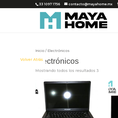
33 1097 1756
contacto@mayahome.mx
Inicio
/ Electrónicos
Electrónicos
Volver Atrás
Mostrando todos los resultados 3