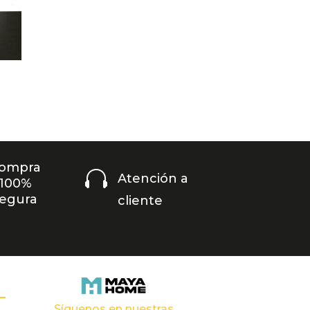
ompra

Atención a
100%
egura
cliente
Síguenos en nuestras