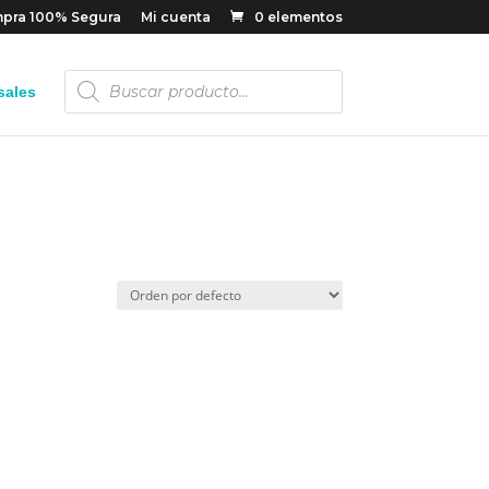
pra 100% Segura
Mi cuenta
0 elementos
Búsqueda
sales
de
productos