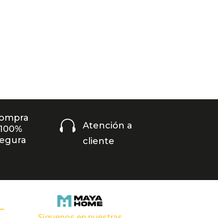
ompra

Atención a
100%
egura
cliente
Síguenos en nuestras