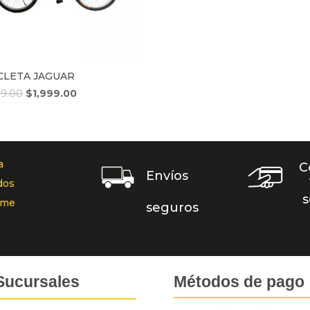
ICLETA JAGUAR
99.00
$
1,999.00
a
C
Envíos
dos
s
rme
seguros
Sucursales
Métodos de pago