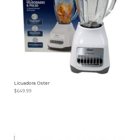
Licuadora Oster
$
649.99