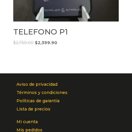
TELEFONO P1
$
2,750.00
$
2,399.90
Aviso de privacidad
Términos y condiciones
Políticas de garantía
Lista de precios
Mi cuenta
Mis pedidos