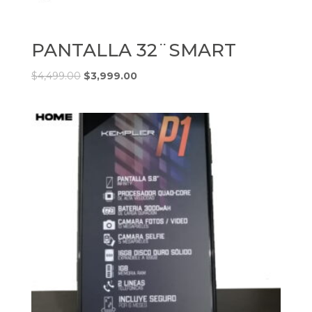
PANTALLA 32¨SMART
$
4,499.00
$
3,999.00