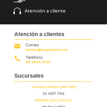

Atención a cliente
Atención a clientes
Correo

ventas@mayahome.mx
Teléfono

99 9546 9701
Sucursales
GUADALAJARA (MATRIZ)
33 1097 1756
MÉRIDA (SUCURSAL)