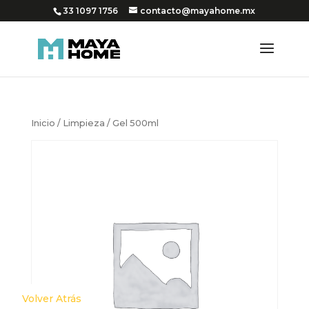
33 1097 1756
contacto@mayahome.mx
Inicio
/
Limpieza
/ Gel 500ml
Volver Atrás