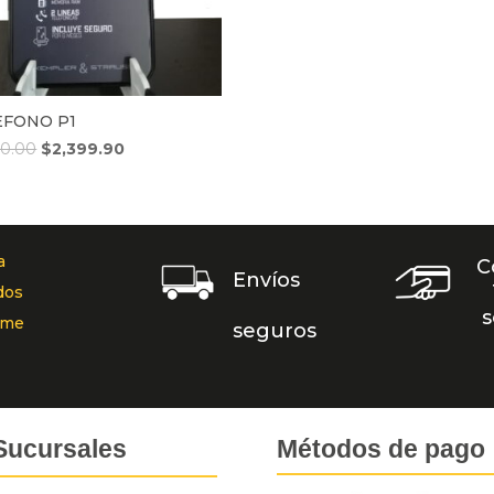
EFONO P1
50.00
$
2,399.90
a
C
Envíos
dos
s
rme
seguros
Sucursales
Métodos de pago