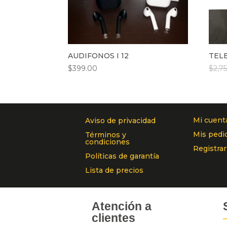
AUDIFONOS I 12
TEL
$
399.00
$
2,7
Mi cuent
Aviso de privacidad
Mis pedi
Términos y
condiciones
Registra
Políticas de garantía
Lista de precios
Atención a
clientes