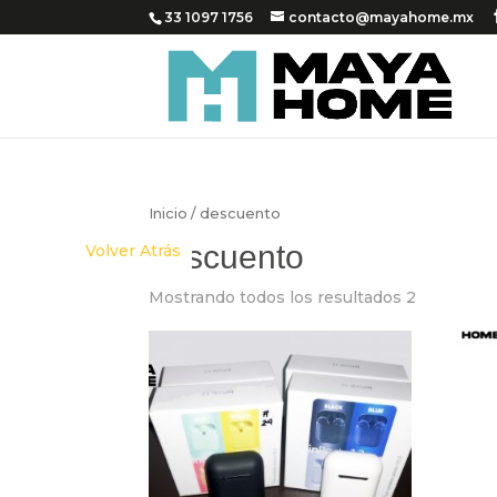
33 1097 1756
contacto@mayahome.mx
Inicio
/ descuento
descuento
Volver Atrás
Mostrando todos los resultados 2