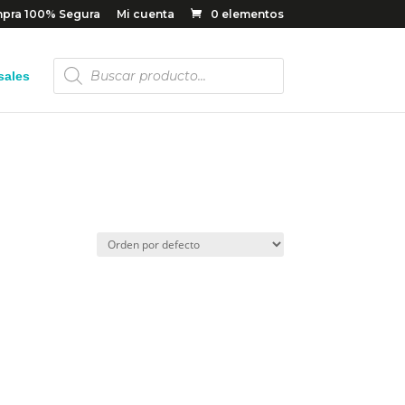
pra 100% Segura
Mi cuenta
0 elementos
Búsqueda
sales
de
productos