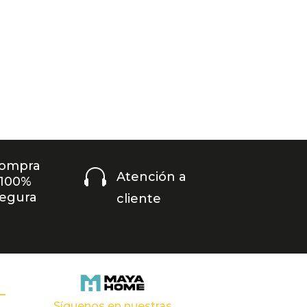
ompra

Atención a
100%
egura
cliente
Síguenos en nuestras